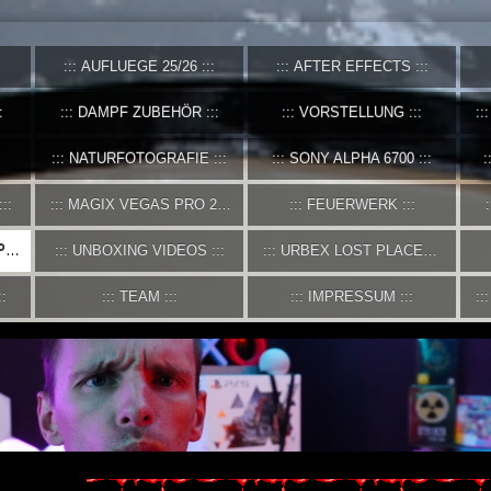
AUFLUEGE 25/26
AFTER EFFECTS
DAMPF ZUBEHÖR
VORSTELLUNG
NATURFOTOGRAFIE
SONY ALPHA 6700
MAGIX VEGAS PRO 21
FEUERWERK
P
UNBOXING VIDEOS
URBEX LOST PLACES
TEAM
IMPRESSUM