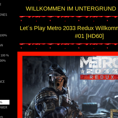
2
WILLKOMMEN IM UNTERGRUND
ONES
Let´s Play Metro 2033 Redux Willkomm
#01 [HD60]
 100%
AN
 100 %
100%
NCE
0%
OWER
RD