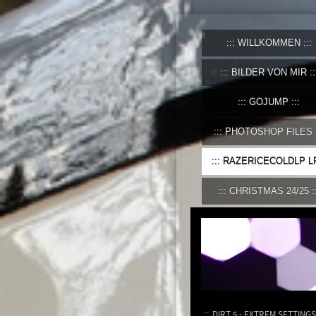
WILLKOMMEN
BILDER VON MIR
GOJUMP
PHOTOSHOP FILES
RAZERICECOLDLP L
CHRISTMAS 24/25
DIRT 5 - EXTREM SETTINGS