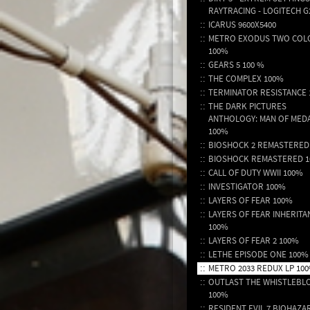
RAYTRACING - LOGITECH G
ICARUS 9600X5400
METRO EXODUS TWO COL
100%
GEARS 5 100 %
THE COMPLEX 100%
TERMINATOR RESISTANCE
THE DARK PICTURES
ANTHOLOGY: MAN OF MED
100%
BIOSHOCK 2 REMASTERED
BIOSHOCK REMASTERED 
CALL OF DUTY WWII 100%
INVESTIGATOR 100%
LAYERS OF FEAR 100%
LAYERS OF FEAR INHERITA
100%
LAYERS OF FEAR 2 100%
LETHE EPISODE ONE 100%
METRO 2033 REDUX LP 10
OUTLAST THE WHISTLEBL
100%
RESIDENT EVIL 7 BIOHAZA