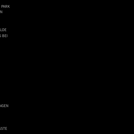
- PARK
ON
LDE
 BEI
INGEN
TE T