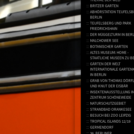
BRITZER GARTEN
ABHÖRSTATION TEUFELSB
BERLIN
TEUFELSBERG UND PARK
FRIEDRICHSHAIN
DER MÜGGELTURM IN BERL
MALCHOWER SEE
BOTANISCHER GARTEN
ALTES MUSEUM: HOME -
STAATLICHE MUSEEN ZU B
GÄRTEN DER WELT
INTERNATIONALE GARTEN
IN BERLIN
GRAB VON THOMAS DÖRFL
UND KNUT DER EISBÄR
INSEKTENAUSSTELLUNG I
ZENTRUM SCHÖNEWEIDE
NATURSCHUTZGEBIET
STRANDBAD ORANKESEE
BESUCH BEI ZOO LEIPZIG
TROPICAL ISLANDS 12/19
GERMENDORF
36. BERLINER