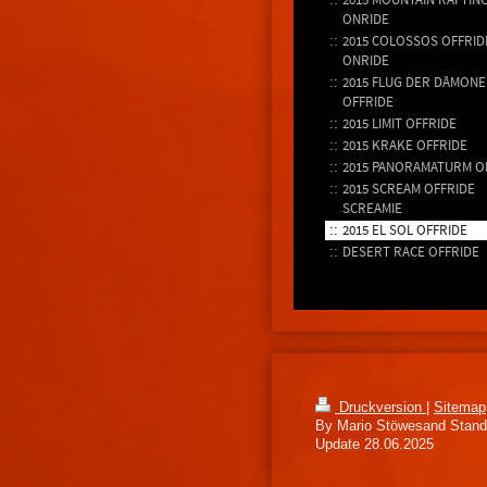
ONRIDE
2015 COLOSSOS OFFRIDE
ONRIDE
2015 FLUG DER DÄMON
OFFRIDE
2015 LIMIT OFFRIDE
2015 KRAKE OFFRIDE
2015 PANORAMATURM O
2015 SCREAM OFFRIDE
SCREAMIE
2015 EL SOL OFFRIDE
DESERT RACE OFFRIDE
Druckversion
|
Sitemap
By Mario Stöwesand Stand 
Update 28.06.2025