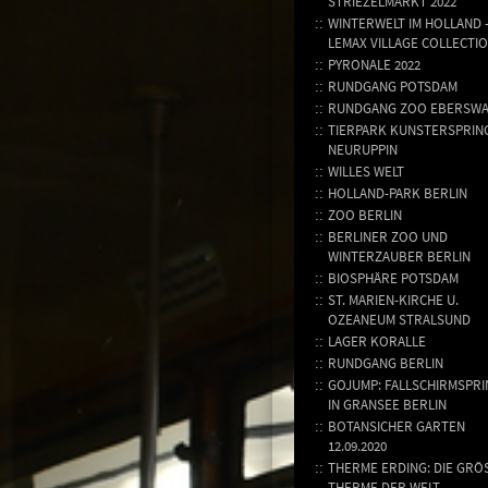
STRIEZELMARKT 2022
WINTERWELT IM HOLLAND 
LEMAX VILLAGE COLLECTI
PYRONALE 2022
RUNDGANG POTSDAM
RUNDGANG ZOO EBERSWA
TIERPARK KUNSTERSPRING
NEURUPPIN
WILLES WELT
HOLLAND-PARK BERLIN
ZOO BERLIN
BERLINER ZOO UND
WINTERZAUBER BERLIN
BIOSPHÄRE POTSDAM
ST. MARIEN-KIRCHE U.
OZEANEUM STRALSUND
LAGER KORALLE
RUNDGANG BERLIN
GOJUMP: FALLSCHIRMSPR
IN GRANSEE BERLIN
BOTANSICHER GARTEN
12.09.2020
THERME ERDING: DIE GRÖSS
HERME DER WELT