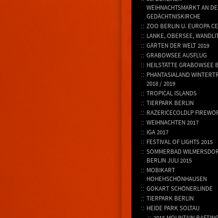
WEIHNACHTSMARKT AN DE
GEDÄCHTNISKIRCHE
ZOO BERLIN U. EUROPA C
LANKE, OBERSEE, WANDLI
GÄRTEN DER WELT 2019
GRABOWSEE AUSFLUG
HEILSTÄTTE GRABOWSEE 
PHANTASIALAND WINTERT
2018 / 2019
TROPICAL ISLANDS
TIERPARK BERLIN
RAZERICECOLDLP FIREWO
WEIHNACHTEN 2017
IGA 2017
FESTIVAL OF LIGHTS 2015
SOMMERBAD WILMERSDO
BERLIN JULI 2015
MOBIKART
HOHEHSCHÖNHAUSEN
GOKART SCHÖNERLINDE
TIERPARK BERLIN
HEIDE PARK SOLTAU
2015 MOUNTAIN RAFTIN