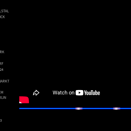
LSTAL
ICK
ARK
RF
24
MARKT
EM
RLIN
R
3