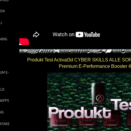
ION
LI
MING
Produkt Test Activat3d CYBER SKILLS ALLE 
Premium E-Performance Booster 
UM E-
RLD
60FPS
NG
ARFARE