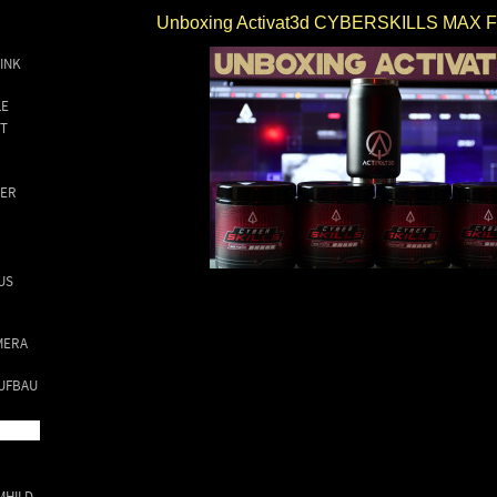
Unboxing Activat3d CYBERSKILLS MAX
LINK
LE
T
NER
US
MERA
AUFBAU
MHILD