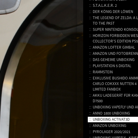
S.T.A.L.K.E.R. 2
DER KÖNIG DER LÖWEN
THE LEGEND OF ZELDA: A 
TO THE PAST
SUPER NINTENDO KONSO
HORIZON FORBIDDEN WES
COLLECTOR'S EDITION PS5
AMAZON LOFTER GIMBAL
AMAZON UND FOTOBREN
DAS GEHEIME UNBOXING
PLAYSTATION 5 DIGITAL
RAMMSTEIN
EXKLUSIVE BUSHIDO ANIM
CARLO COKXXX NUTTEN 4
LIMITED FANBOX
AKKU LADEGERÄT FÜR KA
D7500
UNBOXING VAPEFLY UND 
ANNO 1800 UNBOXING
UNBOXING ACTIVAT3D
AMAZON UNBOXING
PYROLAGER 2020/2021
UNBOXING VAPEFLY - KRIE