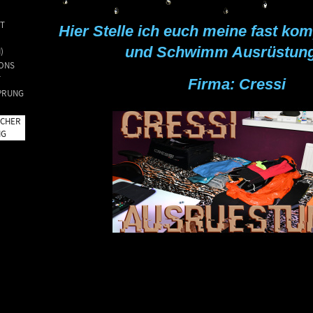
T
Hier Stelle ich euch meine fast kom
und Schwimm Ausrüstung
)
ONS
T
Firma: Cressi
PRUNG
UCHER
NG