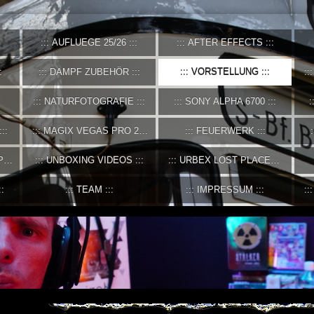
AUFLUEGE 25/26
AFTER EFFECTS
DAMPF ZUBEHÖR
VORSTELLUNG
NATURFOTOGRAFIE
SONY ALPHA 6700
MAGIX VEGAS PRO 21
FEUERWERK
P
UNBOXING VIDEOS
URBEX LOST PLACES
TEAM
IMPRESSUM