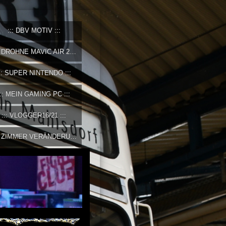
DBV MOTIV
DROHNE MAVIC AIR 2
SUPER NINTENDO
MEIN GAMING PC
VLOGGER16/21
ZIMMER VERÄNDERUNG 2023